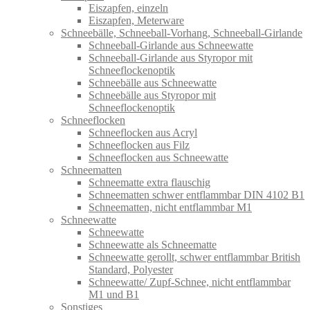
Eiszapfen, einzeln
Eiszapfen, Meterware
Schneebälle, Schneeball-Vorhang, Schneeball-Girlande
Schneeball-Girlande aus Schneewatte
Schneeball-Girlande aus Styropor mit
Schneeflockenoptik
Schneebälle aus Schneewatte
Schneebälle aus Styropor mit
Schneeflockenoptik
Schneeflocken
Schneeflocken aus Acryl
Schneeflocken aus Filz
Schneeflocken aus Schneewatte
Schneematten
Schneematte extra flauschig
Schneematten schwer entflammbar DIN 4102 B1
Schneematten, nicht entflammbar M1
Schneewatte
Schneewatte
Schneewatte als Schneematte
Schneewatte gerollt, schwer entflammbar British
Standard, Polyester
Schneewatte/ Zupf-Schnee, nicht entflammbar
M1 und B1
Sonstiges