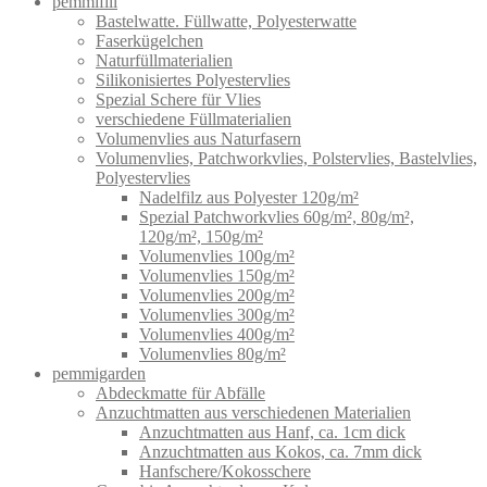
pemmifill
Bastelwatte. Füllwatte, Polyesterwatte
Faserkügelchen
Naturfüllmaterialien
Silikonisiertes Polyestervlies
Spezial Schere für Vlies
verschiedene Füllmaterialien
Volumenvlies aus Naturfasern
Volumenvlies, Patchworkvlies, Polstervlies, Bastelvlies,
Polyestervlies
Nadelfilz aus Polyester 120g/m²
Spezial Patchworkvlies 60g/m², 80g/m²,
120g/m², 150g/m²
Volumenvlies 100g/m²
Volumenvlies 150g/m²
Volumenvlies 200g/m²
Volumenvlies 300g/m²
Volumenvlies 400g/m²
Volumenvlies 80g/m²
pemmigarden
Abdeckmatte für Abfälle
Anzuchtmatten aus verschiedenen Materialien
Anzuchtmatten aus Hanf, ca. 1cm dick
Anzuchtmatten aus Kokos, ca. 7mm dick
Hanfschere/Kokosschere