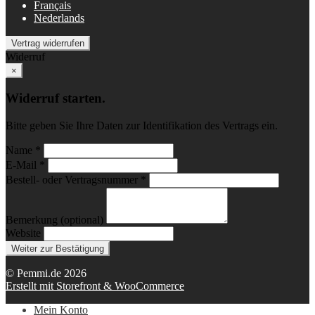
Français
Nederlands
Vertrag widerrufen
Widerruf
×
Widerruf starten.
Bitte geben Sie Ihre Daten zur Identifikation des Vertrags ein.
Name *
E-Mail *
Bestell- oder Vertragsnummer *
Bemerkung (optional)
Website
Weiter zur Bestätigung
© Pemmi.de 2026
Erstellt mit Storefront & WooCommerce
Mein Konto