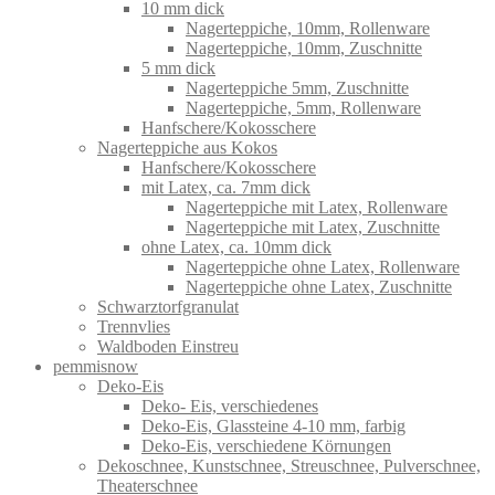
10 mm dick
Nagerteppiche, 10mm, Rollenware
Nagerteppiche, 10mm, Zuschnitte
5 mm dick
Nagerteppiche 5mm, Zuschnitte
Nagerteppiche, 5mm, Rollenware
Hanfschere/Kokosschere
Nagerteppiche aus Kokos
Hanfschere/Kokosschere
mit Latex, ca. 7mm dick
Nagerteppiche mit Latex, Rollenware
Nagerteppiche mit Latex, Zuschnitte
ohne Latex, ca. 10mm dick
Nagerteppiche ohne Latex, Rollenware
Nagerteppiche ohne Latex, Zuschnitte
Schwarztorfgranulat
Trennvlies
Waldboden Einstreu
pemmisnow
Deko-Eis
Deko- Eis, verschiedenes
Deko-Eis, Glassteine 4-10 mm, farbig
Deko-Eis, verschiedene Körnungen
Dekoschnee, Kunstschnee, Streuschnee, Pulverschnee,
Theaterschnee