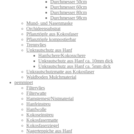
Durchmesser 50cm
Durchmesser 60cm
Durchmesser 80cm
Durchmesser 98cm
Mund- und Nasenmaske
Orchideensubstrat
Pflanztöpfe aus Kokosfaser
Pflanztöpfe kompostierbar
Trennvlies
Unkrautschutz aus Hanf
Hanfschere/Kokosschere
Unkrautschutz aus Hanf ca. 10mm dick
Unkrautschutz aus Hanf ca. 5mm dick
Unkrautschutzmatte aus Kokosfaser
Waldboden Mulchmaterial
pemmipet
Filtervlies
Filterwatte
Hamsternest/Nistmaterial
Hanfeinstreu
Hanfwolle
Kokoseinstreu
Kokosfasermatte
Kokosfaserziegel
Nagerteppiche aus Hanf