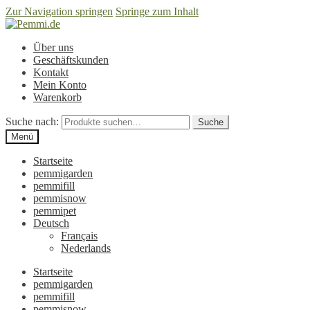
Zur Navigation springen
Springe zum Inhalt
Über uns
Geschäftskunden
Kontakt
Mein Konto
Warenkorb
Suche nach:
Suche
Menü
Startseite
pemmigarden
pemmifill
pemmisnow
pemmipet
Deutsch
Français
Nederlands
Startseite
pemmigarden
pemmifill
pemmisnow