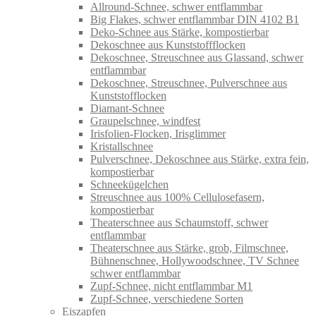
Allround-Schnee, schwer entflammbar
Big Flakes, schwer entflammbar DIN 4102 B1
Deko-Schnee aus Stärke, kompostierbar
Dekoschnee aus Kunststoffflocken
Dekoschnee, Streuschnee aus Glassand, schwer
entflammbar
Dekoschnee, Streuschnee, Pulverschnee aus
Kunststofflocken
Diamant-Schnee
Graupelschnee, windfest
Irisfolien-Flocken, Irisglimmer
Kristallschnee
Pulverschnee, Dekoschnee aus Stärke, extra fein,
kompostierbar
Schneekügelchen
Streuschnee aus 100% Cellulosefasern,
kompostierbar
Theaterschnee aus Schaumstoff, schwer
entflammbar
Theaterschnee aus Stärke, grob, Filmschnee,
Bühnenschnee, Hollywoodschnee, TV Schnee
schwer entflammbar
Zupf-Schnee, nicht entflammbar M1
Zupf-Schnee, verschiedene Sorten
Eiszapfen