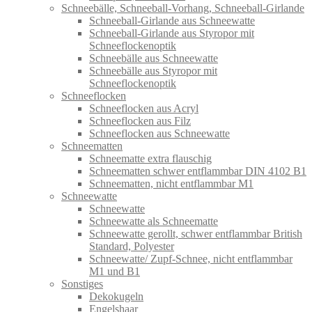
Schneebälle, Schneeball-Vorhang, Schneeball-Girlande
Schneeball-Girlande aus Schneewatte
Schneeball-Girlande aus Styropor mit
Schneeflockenoptik
Schneebälle aus Schneewatte
Schneebälle aus Styropor mit
Schneeflockenoptik
Schneeflocken
Schneeflocken aus Acryl
Schneeflocken aus Filz
Schneeflocken aus Schneewatte
Schneematten
Schneematte extra flauschig
Schneematten schwer entflammbar DIN 4102 B1
Schneematten, nicht entflammbar M1
Schneewatte
Schneewatte
Schneewatte als Schneematte
Schneewatte gerollt, schwer entflammbar British
Standard, Polyester
Schneewatte/ Zupf-Schnee, nicht entflammbar
M1 und B1
Sonstiges
Dekokugeln
Engelshaar