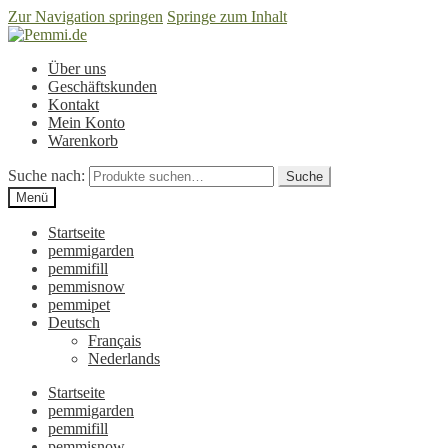
Zur Navigation springen
Springe zum Inhalt
Über uns
Geschäftskunden
Kontakt
Mein Konto
Warenkorb
Suche nach:
Suche
Menü
Startseite
pemmigarden
pemmifill
pemmisnow
pemmipet
Deutsch
Français
Nederlands
Startseite
pemmigarden
pemmifill
pemmisnow