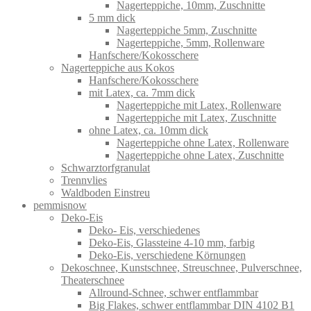
Nagerteppiche, 10mm, Zuschnitte
5 mm dick
Nagerteppiche 5mm, Zuschnitte
Nagerteppiche, 5mm, Rollenware
Hanfschere/Kokosschere
Nagerteppiche aus Kokos
Hanfschere/Kokosschere
mit Latex, ca. 7mm dick
Nagerteppiche mit Latex, Rollenware
Nagerteppiche mit Latex, Zuschnitte
ohne Latex, ca. 10mm dick
Nagerteppiche ohne Latex, Rollenware
Nagerteppiche ohne Latex, Zuschnitte
Schwarztorfgranulat
Trennvlies
Waldboden Einstreu
pemmisnow
Deko-Eis
Deko- Eis, verschiedenes
Deko-Eis, Glassteine 4-10 mm, farbig
Deko-Eis, verschiedene Körnungen
Dekoschnee, Kunstschnee, Streuschnee, Pulverschnee,
Theaterschnee
Allround-Schnee, schwer entflammbar
Big Flakes, schwer entflammbar DIN 4102 B1