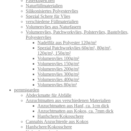
Faserkügelchen
Naturfüllmaterialien
Silikonisiertes Polyestervlies
Spezial Schere für Vlies
verschiedene Füllmaterialien
Volumenvlies aus Naturfasern
Volumenvlies, Patchworkvlies, Polstervlies, Bastelvlies,
Polyestervlies
Nadelfilz aus Polyester 120g/m²
Spezial Patchworkvlies 60g/m², 80g/m²,
120g/m², 150g/m²
Volumenvlies 100g/m²
Volumenvlies 150g/m²
Volumenvlies 200g/m²
Volumenvlies 300g/m²
Volumenvlies 400g/m²
Volumenvlies 80g/m²
pemmigarden
Abdeckmatte für Abfälle
Anzuchtmatten aus verschiedenen Materialien
Anzuchtmatten aus Hanf, ca. 1cm dick
Anzuchtmatten aus Kokos, ca. 7mm dick
Hanfschere/Kokosschere
Cannabis Anzuchterde aus Kokos
Hanfschere/Kokosschere