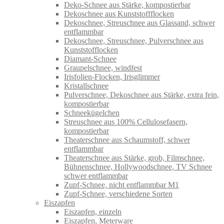
Deko-Schnee aus Stärke, kompostierbar
Dekoschnee aus Kunststoffflocken
Dekoschnee, Streuschnee aus Glassand, schwer
entflammbar
Dekoschnee, Streuschnee, Pulverschnee aus
Kunststofflocken
Diamant-Schnee
Graupelschnee, windfest
Irisfolien-Flocken, Irisglimmer
Kristallschnee
Pulverschnee, Dekoschnee aus Stärke, extra fein,
kompostierbar
Schneekügelchen
Streuschnee aus 100% Cellulosefasern,
kompostierbar
Theaterschnee aus Schaumstoff, schwer
entflammbar
Theaterschnee aus Stärke, grob, Filmschnee,
Bühnenschnee, Hollywoodschnee, TV Schnee
schwer entflammbar
Zupf-Schnee, nicht entflammbar M1
Zupf-Schnee, verschiedene Sorten
Eiszapfen
Eiszapfen, einzeln
Eiszapfen, Meterware