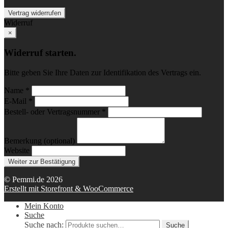
Vertrag widerrufen
Widerruf
×
Widerruf starten.
Bitte geben Sie Ihre Daten zur Identifikation des Vertrags ein.
Name *
E-Mail *
Bestell- oder Vertragsnummer *
Bemerkung (optional)
Website
Weiter zur Bestätigung
© Pemmi.de 2026
Erstellt mit Storefront & WooCommerce
Mein Konto
Suche
Suche nach:
Suche