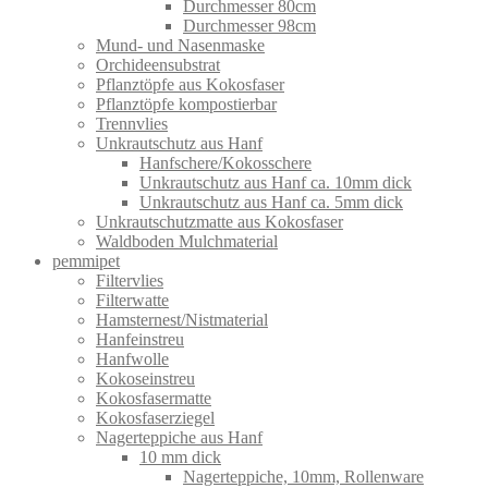
Durchmesser 80cm
Durchmesser 98cm
Mund- und Nasenmaske
Orchideensubstrat
Pflanztöpfe aus Kokosfaser
Pflanztöpfe kompostierbar
Trennvlies
Unkrautschutz aus Hanf
Hanfschere/Kokosschere
Unkrautschutz aus Hanf ca. 10mm dick
Unkrautschutz aus Hanf ca. 5mm dick
Unkrautschutzmatte aus Kokosfaser
Waldboden Mulchmaterial
pemmipet
Filtervlies
Filterwatte
Hamsternest/Nistmaterial
Hanfeinstreu
Hanfwolle
Kokoseinstreu
Kokosfasermatte
Kokosfaserziegel
Nagerteppiche aus Hanf
10 mm dick
Nagerteppiche, 10mm, Rollenware