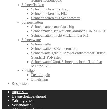
Schneeflockenoptik
Schneeflocken
Schneeflocken aus Acryl
Schneeflocken aus Filz
Schneeflocken aus Schneewatte
Schneematten
Schneematte extra flauschig
Schneematten schwer entflammbar DIN 4102 B1
Schneematten, nicht entflammbar M1
Schneewatte
Schneewatte
Schneewatte als Schneematte
Schneewatte gerollt, schwer entflammbar British
Standard, Polyester
Schneewatte/ Zupf-Schnee, nicht entflammbar
M1 und B1
Sonstiges
Dekokugeln
Engelshaar
Restposten
Impressum
Datenschutzbelehrung
Zahlungsarten
Versandarten