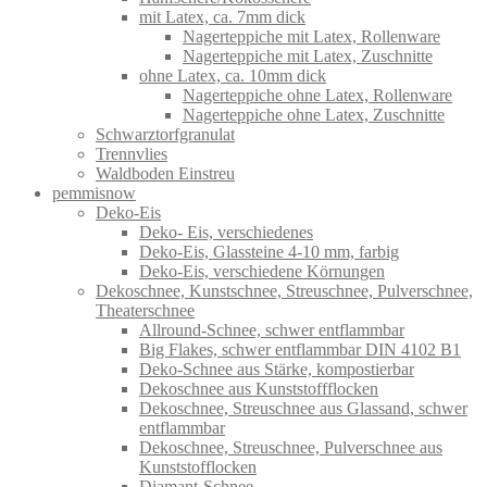
mit Latex, ca. 7mm dick
Nagerteppiche mit Latex, Rollenware
Nagerteppiche mit Latex, Zuschnitte
ohne Latex, ca. 10mm dick
Nagerteppiche ohne Latex, Rollenware
Nagerteppiche ohne Latex, Zuschnitte
Schwarztorfgranulat
Trennvlies
Waldboden Einstreu
pemmisnow
Deko-Eis
Deko- Eis, verschiedenes
Deko-Eis, Glassteine 4-10 mm, farbig
Deko-Eis, verschiedene Körnungen
Dekoschnee, Kunstschnee, Streuschnee, Pulverschnee,
Theaterschnee
Allround-Schnee, schwer entflammbar
Big Flakes, schwer entflammbar DIN 4102 B1
Deko-Schnee aus Stärke, kompostierbar
Dekoschnee aus Kunststoffflocken
Dekoschnee, Streuschnee aus Glassand, schwer
entflammbar
Dekoschnee, Streuschnee, Pulverschnee aus
Kunststofflocken
Diamant-Schnee