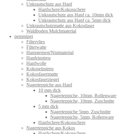
Unkrautschutz aus Hanf
Hanfschere/Kokosschere
Unkrautschutz aus Hanf ca. 10mm dick
Unkrautschutz aus Hanf ca. 5mm dick
Unkrautschutzmatte aus Kokosfaser
Waldboden Mulchmaterial
pemmipet
Filtervlies
Filterwatte
Hamsternest/Nistmaterial
Hanfeinstreu
Hanfwolle
Kokoseinstreu
Kokosfasermatte
Kokosfaserziegel
Nagerteppiche aus Hanf
10 mm dick
Nagerteppiche, 10mm, Rollenware
Nagerteppiche, 10mm, Zuschnitte
5 mm dick
Nagerteppiche 5mm, Zuschnitte
Nagerteppiche, 5mm, Rollenware
Hanfschere/Kokosschere
Nagerteppiche aus Kokos
Hanfschere/Kokosschere