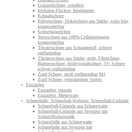
Graupelschnee, windfest
Irisfolien-Flocken, Irisglimmer
Kristallschnee
Pulverschnee, Dekoschnee aus Stärke, extra fein,
kompostierbar
Schneekügelchen
Streuschnee aus 100% Cellulosefasern,
kompostierbar
Theaterschnee aus Schaumstoff, schwer
entflammbar
Theaterschnee aus Stärke, grob, Filmschnee,
Bühnenschnee, Hollywoodschnee, TV Schnee
schwer entflammbar
Zupf-Schnee, nicht entflammbar M1
Zupf-Schnee, verschiedene Sorten
Eiszapfen
Eiszapfen, einzeln
Eiszapfen, Meterware
Schneebälle, Schneeball-Vorhang, Schneeball-Girlande
Schneeball-Girlande aus Schneewatte
Schneeball-Girlande aus Styropor mit
Schneeflockenoptik
Schneebälle aus Schneewatte
Schneebälle aus Styropor mit