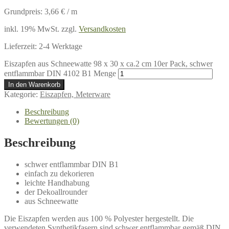
Grundpreis:
3,66
€
/
m
inkl. 19% MwSt.
zzgl.
Versandkosten
Lieferzeit:
2-4 Werktage
Eiszapfen aus Schneewatte 98 x 30 x ca.2 cm 10er Pack, schwer
entflammbar DIN 4102 B1 Menge
In den Warenkorb
Kategorie:
Eiszapfen, Meterware
Beschreibung
Bewertungen (0)
Beschreibung
schwer entflammbar DIN B1
einfach zu dekorieren
leichte Handhabung
der Dekoallrounder
aus Schneewatte
Die Eiszapfen werden aus 100 % Polyester hergestellt. Die
verwendeten Synthetikfasern sind schwer entflammbar gemäß DIN