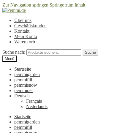
Zur Navigation springen
Springe zum Inhalt
Über uns
Geschäftskunden
Kontakt
Mein Konto
Warenkorb
Suche nach:
Suche
Menü
Startseite
pemmigarden
pemmifill
pemmisnow
pemmipet
Deutsch
Français
Nederlands
Startseite
pemmigarden
pemmifill
pemmisnow