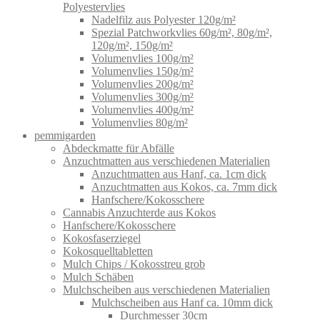
Polyestervlies
Nadelfilz aus Polyester 120g/m²
Spezial Patchworkvlies 60g/m², 80g/m²,
120g/m², 150g/m²
Volumenvlies 100g/m²
Volumenvlies 150g/m²
Volumenvlies 200g/m²
Volumenvlies 300g/m²
Volumenvlies 400g/m²
Volumenvlies 80g/m²
pemmigarden
Abdeckmatte für Abfälle
Anzuchtmatten aus verschiedenen Materialien
Anzuchtmatten aus Hanf, ca. 1cm dick
Anzuchtmatten aus Kokos, ca. 7mm dick
Hanfschere/Kokosschere
Cannabis Anzuchterde aus Kokos
Hanfschere/Kokosschere
Kokosfaserziegel
Kokosquelltabletten
Mulch Chips / Kokosstreu grob
Mulch Schäben
Mulchscheiben aus verschiedenen Materialien
Mulchscheiben aus Hanf ca. 10mm dick
Durchmesser 30cm