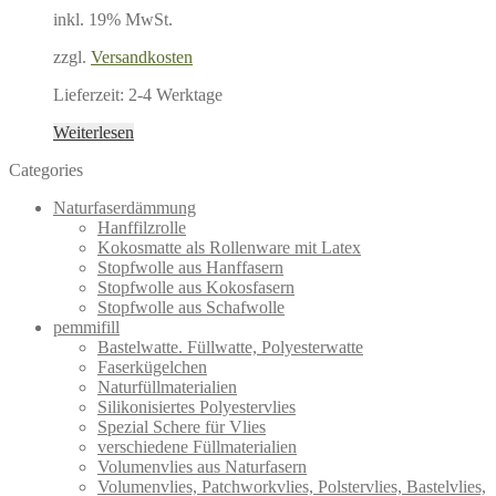
inkl. 19% MwSt.
zzgl.
Versandkosten
Lieferzeit:
2-4 Werktage
Weiterlesen
Categories
Naturfaserdämmung
Hanffilzrolle
Kokosmatte als Rollenware mit Latex
Stopfwolle aus Hanffasern
Stopfwolle aus Kokosfasern
Stopfwolle aus Schafwolle
pemmifill
Bastelwatte. Füllwatte, Polyesterwatte
Faserkügelchen
Naturfüllmaterialien
Silikonisiertes Polyestervlies
Spezial Schere für Vlies
verschiedene Füllmaterialien
Volumenvlies aus Naturfasern
Volumenvlies, Patchworkvlies, Polstervlies, Bastelvlies,