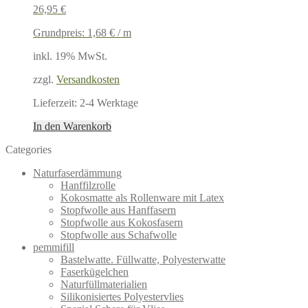
26,95
€
Grundpreis:
1,68
€
/
m
inkl. 19% MwSt.
zzgl.
Versandkosten
Lieferzeit:
2-4 Werktage
In den Warenkorb
Categories
Naturfaserdämmung
Hanffilzrolle
Kokosmatte als Rollenware mit Latex
Stopfwolle aus Hanffasern
Stopfwolle aus Kokosfasern
Stopfwolle aus Schafwolle
pemmifill
Bastelwatte. Füllwatte, Polyesterwatte
Faserkügelchen
Naturfüllmaterialien
Silikonisiertes Polyestervlies