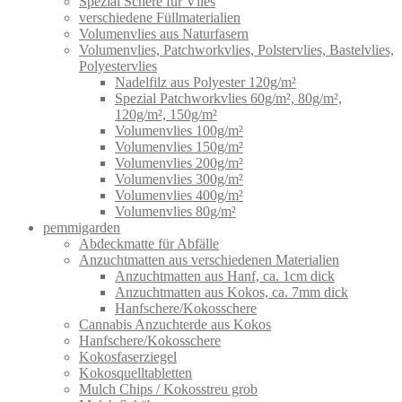
Spezial Schere für Vlies
verschiedene Füllmaterialien
Volumenvlies aus Naturfasern
Volumenvlies, Patchworkvlies, Polstervlies, Bastelvlies,
Polyestervlies
Nadelfilz aus Polyester 120g/m²
Spezial Patchworkvlies 60g/m², 80g/m²,
120g/m², 150g/m²
Volumenvlies 100g/m²
Volumenvlies 150g/m²
Volumenvlies 200g/m²
Volumenvlies 300g/m²
Volumenvlies 400g/m²
Volumenvlies 80g/m²
pemmigarden
Abdeckmatte für Abfälle
Anzuchtmatten aus verschiedenen Materialien
Anzuchtmatten aus Hanf, ca. 1cm dick
Anzuchtmatten aus Kokos, ca. 7mm dick
Hanfschere/Kokosschere
Cannabis Anzuchterde aus Kokos
Hanfschere/Kokosschere
Kokosfaserziegel
Kokosquelltabletten
Mulch Chips / Kokosstreu grob