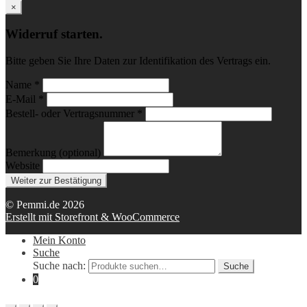
×
Widerruf starten.
Bitte geben Sie Ihre Daten zur Identifikation des Vertrags ein.
Name *
E-Mail *
Bestell- oder Vertragsnummer *
Bemerkung (optional)
Website
Weiter zur Bestätigung
© Pemmi.de 2026
Erstellt mit Storefront & WooCommerce
Mein Konto
Suche
Suche nach:
Suche
0