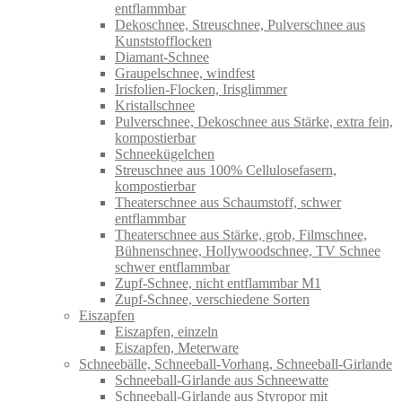
entflammbar
Dekoschnee, Streuschnee, Pulverschnee aus
Kunststofflocken
Diamant-Schnee
Graupelschnee, windfest
Irisfolien-Flocken, Irisglimmer
Kristallschnee
Pulverschnee, Dekoschnee aus Stärke, extra fein,
kompostierbar
Schneekügelchen
Streuschnee aus 100% Cellulosefasern,
kompostierbar
Theaterschnee aus Schaumstoff, schwer
entflammbar
Theaterschnee aus Stärke, grob, Filmschnee,
Bühnenschnee, Hollywoodschnee, TV Schnee
schwer entflammbar
Zupf-Schnee, nicht entflammbar M1
Zupf-Schnee, verschiedene Sorten
Eiszapfen
Eiszapfen, einzeln
Eiszapfen, Meterware
Schneebälle, Schneeball-Vorhang, Schneeball-Girlande
Schneeball-Girlande aus Schneewatte
Schneeball-Girlande aus Styropor mit