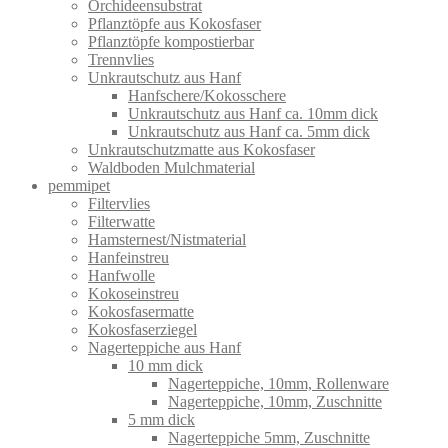
Orchideensubstrat
Pflanztöpfe aus Kokosfaser
Pflanztöpfe kompostierbar
Trennvlies
Unkrautschutz aus Hanf
Hanfschere/Kokosschere
Unkrautschutz aus Hanf ca. 10mm dick
Unkrautschutz aus Hanf ca. 5mm dick
Unkrautschutzmatte aus Kokosfaser
Waldboden Mulchmaterial
pemmipet
Filtervlies
Filterwatte
Hamsternest/Nistmaterial
Hanfeinstreu
Hanfwolle
Kokoseinstreu
Kokosfasermatte
Kokosfaserziegel
Nagerteppiche aus Hanf
10 mm dick
Nagerteppiche, 10mm, Rollenware
Nagerteppiche, 10mm, Zuschnitte
5 mm dick
Nagerteppiche 5mm, Zuschnitte