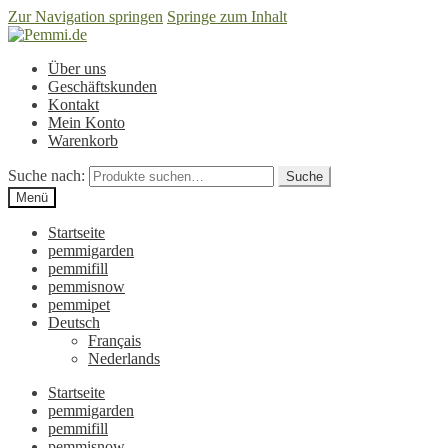
Zur Navigation springen
Springe zum Inhalt
Über uns
Geschäftskunden
Kontakt
Mein Konto
Warenkorb
Suche nach:
Suche
Menü
Startseite
pemmigarden
pemmifill
pemmisnow
pemmipet
Deutsch
Français
Nederlands
Startseite
pemmigarden
pemmifill
pemmisnow