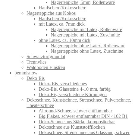
Nagerteppiche, 5mm, Rollenware
Hanfschere/Kokosschere
Nagerteppiche aus Kokos
Hanfschere/Kokosschere
mit Latex, ca. 7mm dick
Nagerteppiche mit Latex, Rollenware
Nagerteppiche mit Latex, Zuschnitte
ohne Latex, ca. 10mm dick
Nagerteppiche ohne Latex, Rollenware
Nagerteppiche ohne Latex, Zuschnitte
Schwarztorfgranulat
Trennvlies
Waldboden Einstreu
pemmisnow
Deko-Eis
Deko- Eis, verschiedenes
Deko-Eis, Glassteine 4-10 mm, farbig
Deko-Eis, verschiedene Körnungen
Dekoschnee, Kunstschnee, Streuschnee, Pulverschnee,
Theaterschnee
Allround-Schnee, schwer entflammbar
Big Flakes, schwer entflammbar DIN 4102 B1
Deko-Schnee aus Stärke, kompostierbar
Dekoschnee aus Kunststoffflocken
Dekoschnee, Streuschnee aus Glassand, schwer