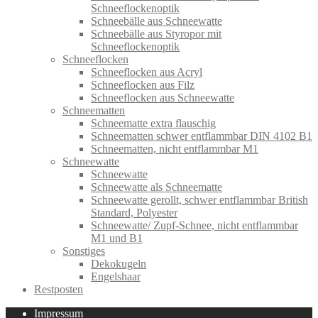
Schneeflockenoptik
Schneebälle aus Schneewatte
Schneebälle aus Styropor mit
Schneeflockenoptik
Schneeflocken
Schneeflocken aus Acryl
Schneeflocken aus Filz
Schneeflocken aus Schneewatte
Schneematten
Schneematte extra flauschig
Schneematten schwer entflammbar DIN 4102 B1
Schneematten, nicht entflammbar M1
Schneewatte
Schneewatte
Schneewatte als Schneematte
Schneewatte gerollt, schwer entflammbar British
Standard, Polyester
Schneewatte/ Zupf-Schnee, nicht entflammbar
M1 und B1
Sonstiges
Dekokugeln
Engelshaar
Restposten
Impressum